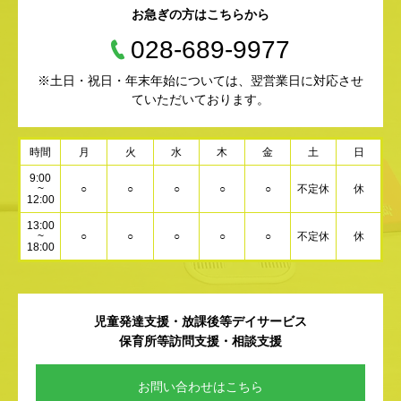
お急ぎの方はこちらから
028-689-9977
※土日・祝日・年末年始については、翌営業日に対応させ
ていただいております。
時間
月
火
水
木
金
土
日
9:00
~
○
○
○
○
○
不定休
休
12:00
13:00
~
○
○
○
○
○
不定休
休
18:00
児童発達支援・放課後等デイサービス
保育所等訪問支援・相談支援
お問い合わせはこちら