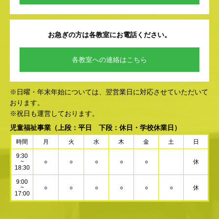
お急ぎの方は各教室にお電話ください。
各教室への連絡はこちら
※日曜・年末年始については、翌営業日に対応させていただいて
おります。
※祝日も運営しております。
児童福祉事業
（上段：平日 下段：休日・学校休業日）
時間
月
火
水
木
金
土
日
9:30
~
○
○
○
○
○
休
18:30
9:00
~
○
○
○
○
○
○
休
17:00