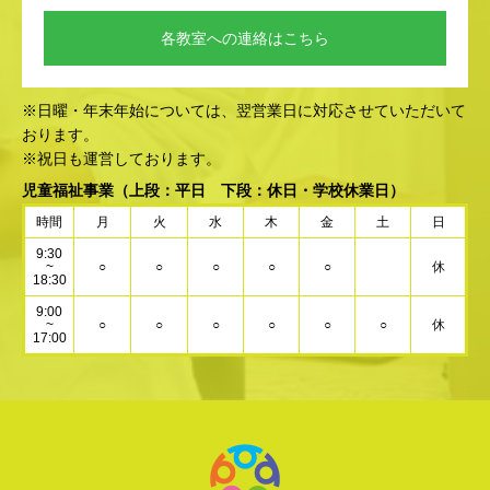
各教室への連絡はこちら
※日曜・年末年始については、翌営業日に対応させていただいて
おります。
※祝日も運営しております。
児童福祉事業
（上段：平日 下段：休日・学校休業日）
時間
月
火
水
木
金
土
日
9:30
~
○
○
○
○
○
休
18:30
9:00
~
○
○
○
○
○
○
休
17:00