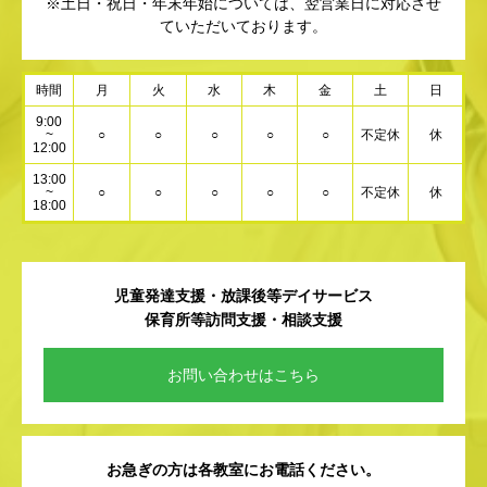
※土日・祝日・年末年始については、翌営業日に対応させ
ていただいております。
時間
月
火
水
木
金
土
日
9:00
~
○
○
○
○
○
不定休
休
12:00
13:00
~
○
○
○
○
○
不定休
休
18:00
児童発達支援・放課後等デイサービス
保育所等訪問支援・相談支援
お問い合わせはこちら
お急ぎの方は各教室にお電話ください。