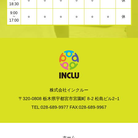
~
○
○
○
○
○
休
18:30
9:00
~
○
○
○
○
○
○
休
17:00
株式会社インクルー
〒320-0808 栃木県宇都宮市宮園町 8-2 松島ビル2−1
TEL:028-689-9977 FAX:028-689-9967
ホーム