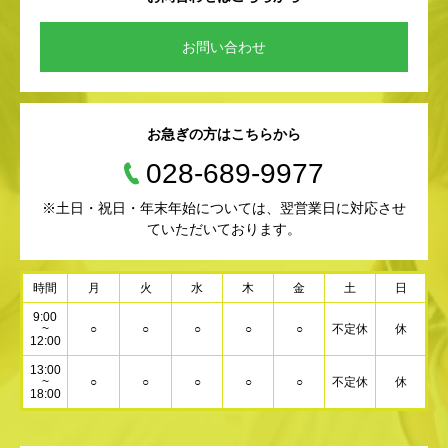
お問い合わせ
お急ぎの方はこちらから
028-689-9977
※土日・祝日・年末年始については、翌営業日に対応させ
ていただいております。
時間
月
火
水
木
金
土
日
9:00
~
○
○
○
○
○
不定休
休
12:00
13:00
~
○
○
○
○
○
不定休
休
18:00