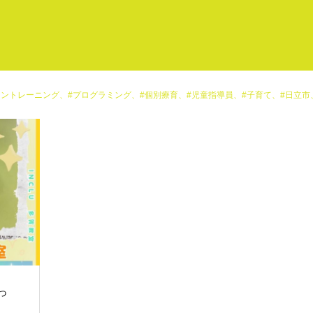
グラミング、#個別療育、#児童指導員、#子育て、#日立市、#発達障がいとは、#知的障害、#聴覚障がい、#自閉症、#運動療育
っ