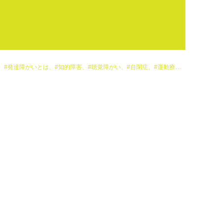
、#運動遊び、ADHD、SST、保育所等訪問支援、児童発達支援、放課後等デイサービス、特別支援学校