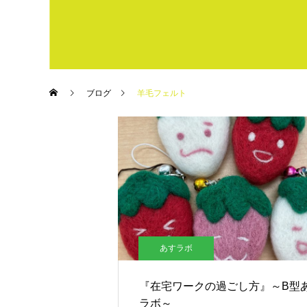
ブログ
羊毛フェルト
あすラボ
『在宅ワークの過ごし方』～B型
ラボ～