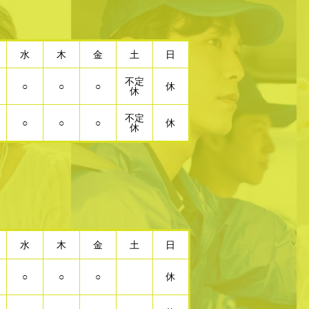
水
木
金
土
日
不定
○
○
○
休
休
不定
○
○
○
休
休
水
木
金
土
日
○
○
○
休