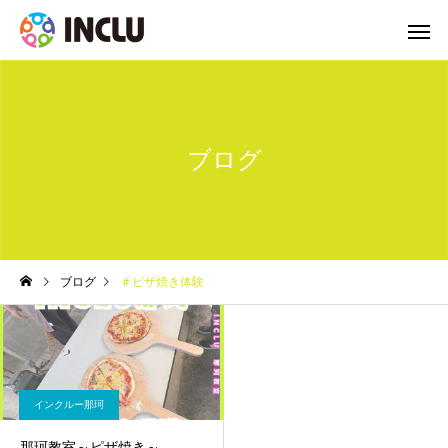
ブログ
ブログ
＃ピザ焼き体験
インクルー那珂
那珂教室～ピザ焼き～