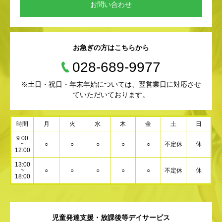
お問い合わせ
お急ぎの方はこちらから
028-689-9977
※土日・祝日・年末年始については、翌営業日に対応させ
ていただいております。
時間
月
火
水
木
金
土
日
9:00
~
○
○
○
○
○
不定休
休
12:00
13:00
~
○
○
○
○
○
不定休
休
18:00
児童発達支援・放課後等デイサービス