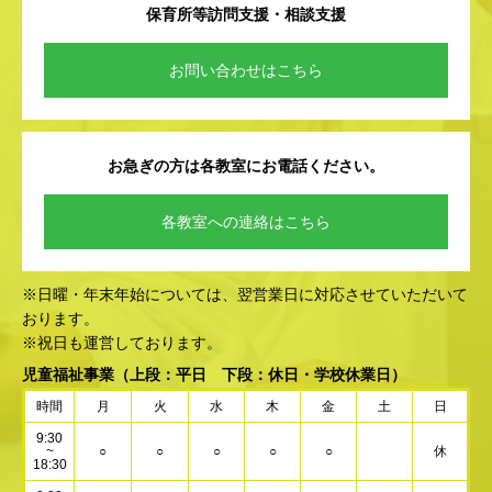
保育所等訪問支援・相談支援
お問い合わせはこちら
お急ぎの方は各教室にお電話ください。
各教室への連絡はこちら
※日曜・年末年始については、翌営業日に対応させていただいて
おります。
※祝日も運営しております。
児童福祉事業
（上段：平日 下段：休日・学校休業日）
時間
月
火
水
木
金
土
日
9:30
~
○
○
○
○
○
休
18:30