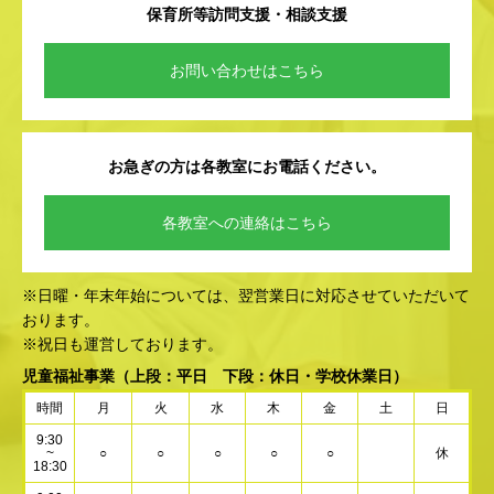
保育所等訪問支援・相談支援
お問い合わせはこちら
お急ぎの方は各教室にお電話ください。
各教室への連絡はこちら
※日曜・年末年始については、翌営業日に対応させていただいて
おります。
※祝日も運営しております。
児童福祉事業
（上段：平日 下段：休日・学校休業日）
時間
月
火
水
木
金
土
日
9:30
~
○
○
○
○
○
休
18:30