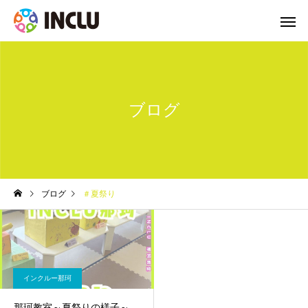
ブログ
ブログ
＃夏祭り
インクルー那珂
那珂教室～夏祭りの様子～