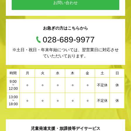
お問い合わせ
お急ぎの方はこちらから
028-689-9977
※土日・祝日・年末年始については、翌営業日に対応させ
ていただいております。
時間
月
火
水
木
金
土
日
9:00
~
○
○
○
○
○
不定休
休
12:00
13:00
~
○
○
○
○
○
不定休
休
18:00
児童発達支援・放課後等デイサービス