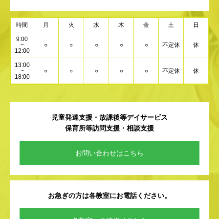
時間
月
火
水
木
金
土
日
9:00
~
○
○
○
○
○
不定休
休
12:00
13:00
~
○
○
○
○
○
不定休
休
18:00
児童発達支援・放課後等デイサービス
保育所等訪問支援・相談支援
お問い合わせはこちら
お急ぎの方は各教室にお電話ください。