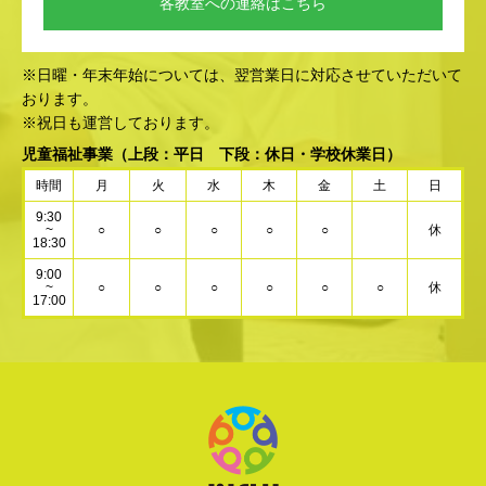
各教室への連絡はこちら
※日曜・年末年始については、翌営業日に対応させていただいて
おります。
※祝日も運営しております。
児童福祉事業
（上段：平日 下段：休日・学校休業日）
時間
月
火
水
木
金
土
日
9:30
~
○
○
○
○
○
休
18:30
9:00
~
○
○
○
○
○
○
休
17:00