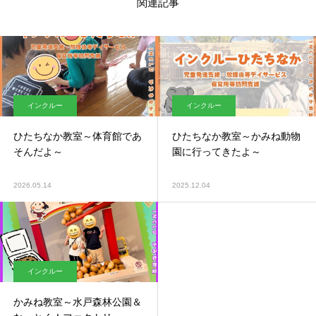
関連記事
インクルー
インクルー
ひたちなか教室～体育館であ
ひたちなか教室～かみね動物
そんだよ～
園に行ってきたよ～
2026.05.14
2025.12.04
インクルー
かみね教室～水戸森林公園＆