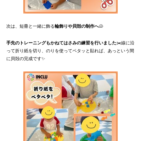
次は、短冊と一緒に飾る
輪飾りや貝殻の制作へ
🐚
手先のトレーニングもかねてはさみの練習を行いました
✂️線に沿
って折り紙を切り、のりを使ってペタッと貼れば、あっという間
に貝殻の完成です✨