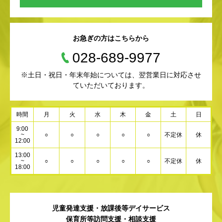
お急ぎの方はこちらから
028-689-9977
※土日・祝日・年末年始については、翌営業日に対応させ
ていただいております。
時間
月
火
水
木
金
土
日
9:00
~
○
○
○
○
○
不定休
休
12:00
13:00
~
○
○
○
○
○
不定休
休
18:00
児童発達支援・放課後等デイサービス
保育所等訪問支援・相談支援