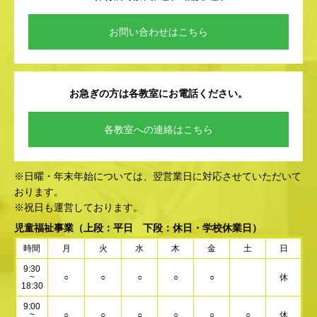
お問い合わせはこちら
お急ぎの方は各教室にお電話ください。
各教室への連絡はこちら
※日曜・年末年始については、翌営業日に対応させていただいて
おります。
※祝日も運営しております。
児童福祉事業
（上段：平日 下段：休日・学校休業日）
時間
月
火
水
木
金
土
日
9:30
~
○
○
○
○
○
休
18:30
9:00
~
○
○
○
○
○
○
休