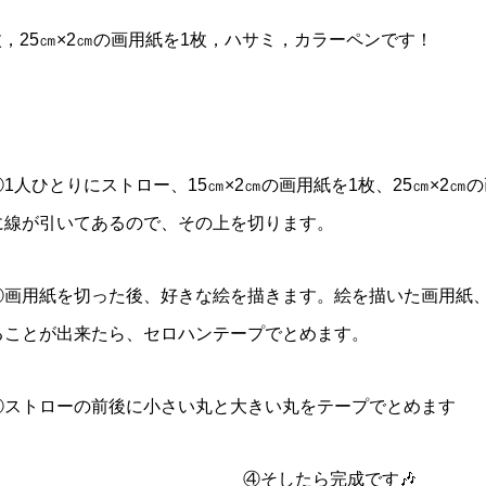
枚，25㎝×2㎝の画用紙を1枚，ハサミ，カラーペンです！
①1人ひとりにストロー、15㎝×2㎝の画用紙を1枚、25㎝×2
に線が引いてあるので、その上を切ります。
②画用紙を切った後、好きな絵を描きます。絵を描いた画用紙
ることが出来たら、セロハンテープでとめます。
③ストローの前後に小さい丸と大きい丸をテープでとめます
④そしたら完成です🎶