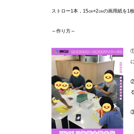
ストロー1本，15㎝×2㎝の画用紙を1
～作り方～