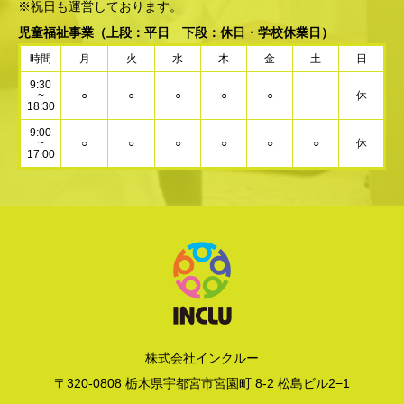
※祝日も運営しております。
児童福祉事業
（上段：平日 下段：休日・学校休業日）
時間
月
火
水
木
金
土
日
9:30
~
○
○
○
○
○
休
18:30
9:00
~
○
○
○
○
○
○
休
17:00
株式会社インクルー
〒320-0808 栃木県宇都宮市宮園町 8-2 松島ビル2−1