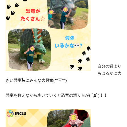
自分の背より
もはるかに大
きい恐竜🦕にみんな大興奮(*^▽^*)
恐竜を数えながら歩いていくと恐竜の滑り台が( ﾟДﾟ)！！