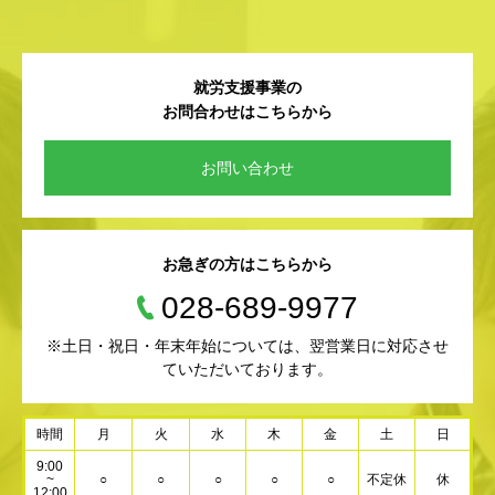
就労支援事業の
お問合わせはこちらから
お問い合わせ
お急ぎの方はこちらから
028-689-9977
※土日・祝日・年末年始については、翌営業日に対応させ
ていただいております。
時間
月
火
水
木
金
土
日
9:00
~
○
○
○
○
○
不定休
休
12:00