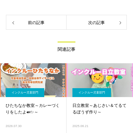
前の記事
次の記事
関連記事
インクルー児童部門
インクルー児童部門
ひたちなか教室～カレーづく
日立教室～あじさい＆てるて
りをしたよ🍛✨～
るぼうず作り～
2026.07.30
2025.06.21