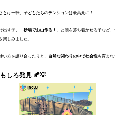
さとは一転、子どもたちのテンションは最高潮に！
け出す子、「
砂場でお山作る！
」と腰を落ち着かせる子など、
を楽しみました。
使い方を譲り合ったりと、
自然な関わりの中で社会性
も育まれ
しろ発見 🍂💡