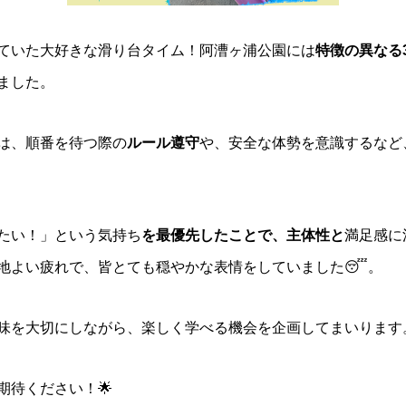
ていた大好きな滑り台タイム！阿漕ヶ浦公園には
特徴の異なる
ました。
は、順番を待つ際の
ルール遵守
や、安全な体勢を意識するなど
たい！」という気持ち
を最優先したことで、主体性と
満足感に
地よい疲れで、皆とても穏やかな表情をしていました😴。
味を大切にしながら、楽しく学べる機会を企画してまいります
期待ください！🌟