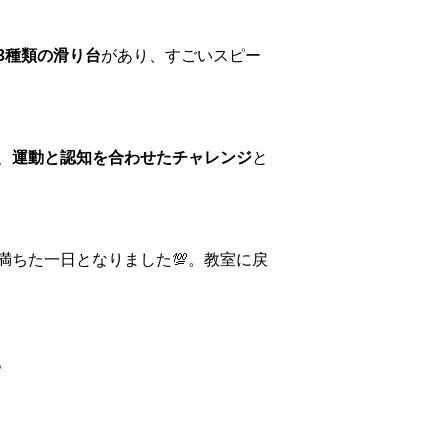
3種類の滑り台
があり、すごいスピー
、
運動と認知を合わせたチャレンジ
と
満ちた一日となりました💯。教室に戻
。