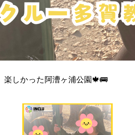
楽しかった阿漕ヶ浦公園🍁🚌