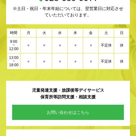
※土日・祝日・年末年始については、翌営業日に対応させ
ていただいております。
時間
月
火
水
木
金
土
日
9:00
~
○
○
○
○
○
不定休
休
12:00
13:00
~
○
○
○
○
○
不定休
休
18:00
児童発達支援・放課後等デイサービス
保育所等訪問支援・相談支援
お問い合わせはこちら