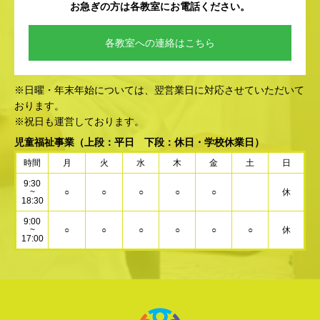
お急ぎの方は各教室にお電話ください。
各教室への連絡はこちら
※日曜・年末年始については、翌営業日に対応させていただいて
おります。
※祝日も運営しております。
児童福祉事業
（上段：平日 下段：休日・学校休業日）
時間
月
火
水
木
金
土
日
9:30
~
○
○
○
○
○
休
18:30
9:00
~
○
○
○
○
○
○
休
17:00