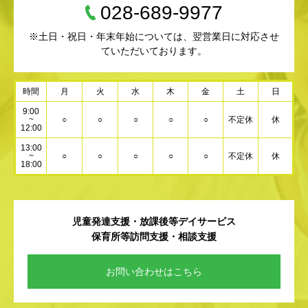
028-689-9977
※土日・祝日・年末年始については、翌営業日に対応させ
ていただいております。
時間
月
火
水
木
金
土
日
9:00
~
○
○
○
○
○
不定休
休
12:00
13:00
~
○
○
○
○
○
不定休
休
18:00
児童発達支援・放課後等デイサービス
保育所等訪問支援・相談支援
お問い合わせはこちら