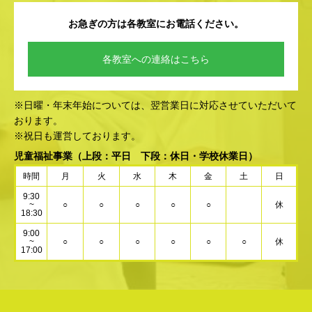
お急ぎの方は各教室にお電話ください。
各教室への連絡はこちら
※日曜・年末年始については、翌営業日に対応させていただいて
おります。
※祝日も運営しております。
児童福祉事業
（上段：平日 下段：休日・学校休業日）
時間
月
火
水
木
金
土
日
9:30
~
○
○
○
○
○
休
18:30
9:00
~
○
○
○
○
○
○
休
17:00