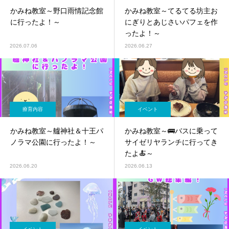
かみね教室～野口雨情記念館
かみね教室～てるてる坊主お
に行ったよ！～
にぎりとあじさいパフェを作
ったよ！～
2026.07.06
2026.06.27
療育内容
イベント
かみね教室～艫神社＆十王パ
かみね教室～🚌バスに乗って
ノラマ公園に行ったよ！～
サイゼリヤランチに行ってき
たよ🍝～
2026.06.20
2026.06.13