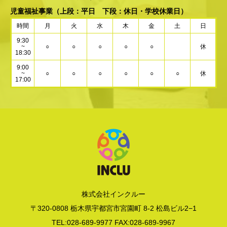
児童福祉事業
（上段：平日 下段：休日・学校休業日）
時間
月
火
水
木
金
土
日
9:30
~
○
○
○
○
○
休
18:30
9:00
~
○
○
○
○
○
○
休
17:00
株式会社インクルー
〒320-0808 栃木県宇都宮市宮園町 8-2 松島ビル2−1
TEL:028-689-9977 FAX:028-689-9967