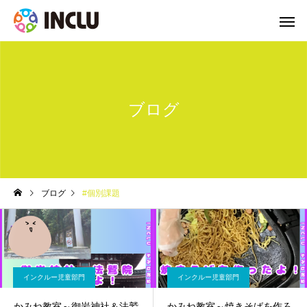
ブログ
ブログ
#個別課題
インクルー児童部門
インクルー児童部門
かみね教室～御岩神社＆法鷲
かみね教室～焼きそばを作ろ