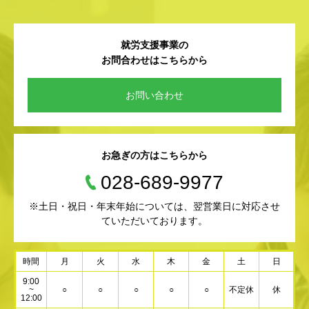
就労支援事業の
お問合わせはこちらから
お問い合わせ
お急ぎの方はこちらから
028-689-9977
※土日・祝日・年末年始については、翌営業日に対応させ
ていただいております。
時間
月
火
水
木
金
土
日
9:00
~
○
○
○
○
○
不定休
休
12:00