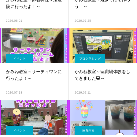
院に行ったよ！～
う！～
2026.08.01
2026.07.25
イベント
プログラミング
かみね教室～サーティワンに
かみね教室～💻職場体験をし
行ったよ！～
てきました💻～
2026.07.18
2026.07.11
イベント
療育内容