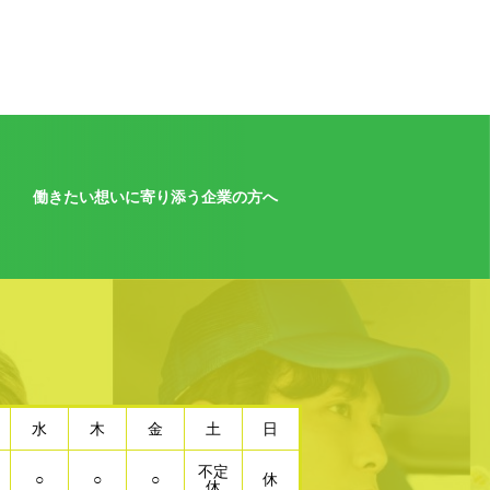
働きたい想いに寄り添う企業の方へ
水
木
金
土
日
不定
○
○
○
休
休