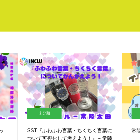
未分類
っ
SST『ふわふわ言葉・ちくちく言葉に
常
ついて可視化して考えよう！』～常陸