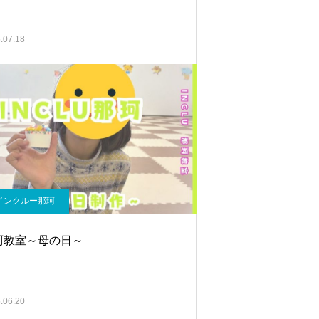
.07.18
インクルー那珂
珂教室～母の日～
.06.20