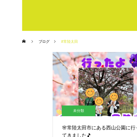
ブログ
#常陸太田
未分類
🌸常陸太田市にある西山公園に行
てきました🎵