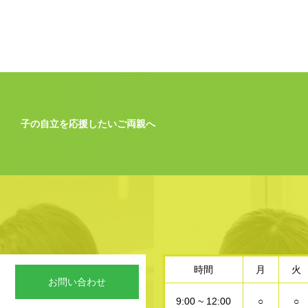
子の自立を応援したいご両親へ
時間
月
火
お問い合わせ
9:00 ~ 12:00
○
○