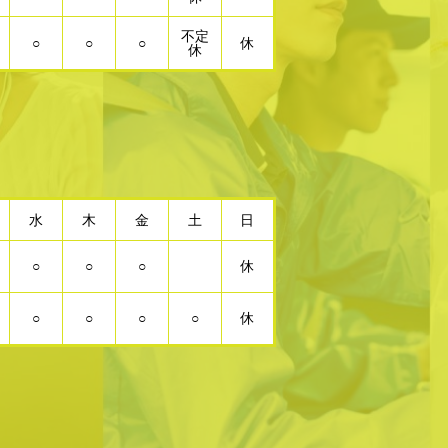
不定
○
○
○
休
休
水
木
金
土
日
○
○
○
休
○
○
○
○
休