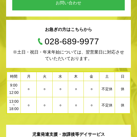
お問い合わせ
お急ぎの方はこちらから
028-689-9977
※土日・祝日・年末年始については、翌営業日に対応させ
ていただいております。
時間
月
火
水
木
金
土
日
9:00
~
○
○
○
○
○
不定休
休
12:00
13:00
~
○
○
○
○
○
不定休
休
18:00
児童発達支援・放課後等デイサービス