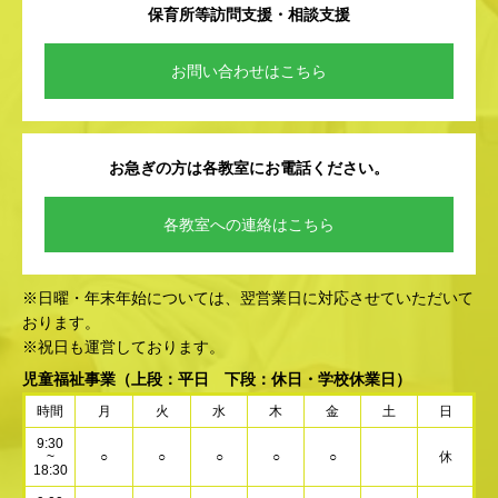
保育所等訪問支援・相談支援
お問い合わせはこちら
お急ぎの方は各教室にお電話ください。
各教室への連絡はこちら
※日曜・年末年始については、翌営業日に対応させていただいて
おります。
※祝日も運営しております。
児童福祉事業
（上段：平日 下段：休日・学校休業日）
時間
月
火
水
木
金
土
日
9:30
~
○
○
○
○
○
休
18:30