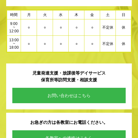
時間
月
火
水
木
金
土
日
9:00
~
○
○
○
○
○
不定休
休
12:00
13:00
~
○
○
○
○
○
不定休
休
18:00
児童発達支援・放課後等デイサービス
保育所等訪問支援・相談支援
お問い合わせはこちら
お急ぎの方は各教室にお電話ください。