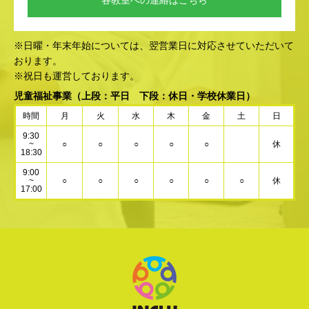
各教室への連絡はこちら
※日曜・年末年始については、翌営業日に対応させていただいて
おります。
※祝日も運営しております。
児童福祉事業
（上段：平日 下段：休日・学校休業日）
時間
月
火
水
木
金
土
日
9:30
~
○
○
○
○
○
休
18:30
9:00
~
○
○
○
○
○
○
休
17:00