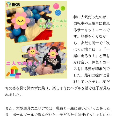
特に人気だったのが、
自転車や三輪車に乗れ
るサーキットコースで
す。順番を守りなが
ら、友だち同士で「次
ぼくが漕ぐね！」「一
緒に走ろう！」と声を
かけ合い、仲良くコー
スを回る姿が印象的で
した。最初は操作に苦
戦していた子も、友だ
ちの姿を見て諦めずに乗り、楽しそうにペダルを漕ぐ様子が見ら
れました。
また、大型遊具のエリアでは、職員と一緒に追いかけっこをした
り、ボールプールで遊んだりと、子どもたちは汗びっしょりにな