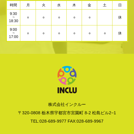
時間
月
火
水
木
金
土
日
9:30
~
○
○
○
○
○
休
18:30
9:00
~
○
○
○
○
○
○
休
17:00
株式会社インクルー
〒320-0808 栃木県宇都宮市宮園町 8-2 松島ビル2−1
TEL:028-689-9977 FAX:028-689-9967