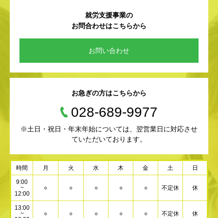
就労支援事業の
お問合わせはこちらから
お問い合わせ
お急ぎの方はこちらから
028-689-9977
※土日・祝日・年末年始については、翌営業日に対応させ
ていただいております。
時間
月
火
水
木
金
土
日
9:00
~
○
○
○
○
○
不定休
休
12:00
13:00
~
○
○
○
○
○
不定休
休