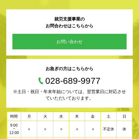
就労支援事業の
お問合わせはこちらから
お問い合わせ
お急ぎの方はこちらから
028-689-9977
※土日・祝日・年末年始については、翌営業日に対応させ
ていただいております。
時間
月
火
水
木
金
土
日
9:00
~
○
○
○
○
○
不定休
休
12:00