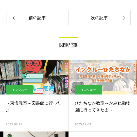
前の記事
次の記事
関連記事
インクルー
インクルー
～東海教室～図書館に行った
ひたちなか教室～かみね動物
よ
園に行ってきたよ～
2025.06.23
2025.12.04