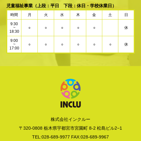
児童福祉事業
（上段：平日 下段：休日・学校休業日）
時間
月
火
水
木
金
土
日
9:30
~
○
○
○
○
○
休
18:30
9:00
~
○
○
○
○
○
○
休
17:00
株式会社インクルー
〒320-0808 栃木県宇都宮市宮園町 8-2 松島ビル2−1
TEL:028-689-9977 FAX:028-689-9967