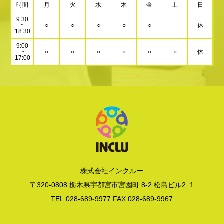
時間
月
火
水
木
金
土
日
9:30
~
○
○
○
○
○
休
18:30
9:00
~
○
○
○
○
○
○
休
17:00
株式会社インクルー
〒320-0808 栃木県宇都宮市宮園町 8-2 松島ビル2−1
TEL:028-689-9977 FAX:028-689-9967