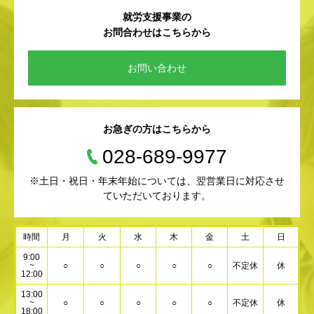
就労支援事業の
お問合わせはこちらから
お問い合わせ
お急ぎの方はこちらから
028-689-9977
※土日・祝日・年末年始については、翌営業日に対応させ
ていただいております。
時間
月
火
水
木
金
土
日
9:00
~
○
○
○
○
○
不定休
休
12:00
13:00
~
○
○
○
○
○
不定休
休
18:00