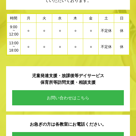
ていただいております。
時間
月
火
水
木
金
土
日
9:00
~
○
○
○
○
○
不定休
休
12:00
13:00
~
○
○
○
○
○
不定休
休
18:00
児童発達支援・放課後等デイサービス
保育所等訪問支援・相談支援
お問い合わせはこちら
お急ぎの方は各教室にお電話ください。