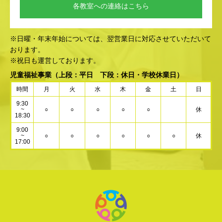
各教室への連絡はこちら
※日曜・年末年始については、翌営業日に対応させていただいて
おります。
※祝日も運営しております。
児童福祉事業
（上段：平日 下段：休日・学校休業日）
時間
月
火
水
木
金
土
日
9:30
~
○
○
○
○
○
休
18:30
9:00
~
○
○
○
○
○
○
休
17:00