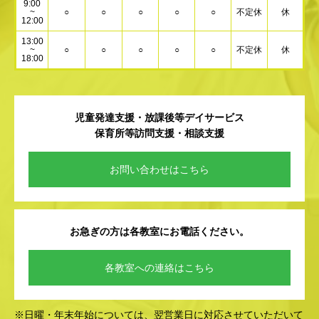
9:00
~
○
○
○
○
○
不定休
休
12:00
13:00
~
○
○
○
○
○
不定休
休
18:00
児童発達支援・放課後等デイサービス
保育所等訪問支援・相談支援
お問い合わせはこちら
お急ぎの方は各教室にお電話ください。
各教室への連絡はこちら
※日曜・年末年始については、翌営業日に対応させていただいて