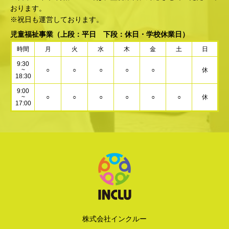
おります。
※祝日も運営しております。
児童福祉事業
（上段：平日 下段：休日・学校休業日）
時間
月
火
水
木
金
土
日
9:30
~
○
○
○
○
○
休
18:30
9:00
~
○
○
○
○
○
○
休
17:00
株式会社インクルー