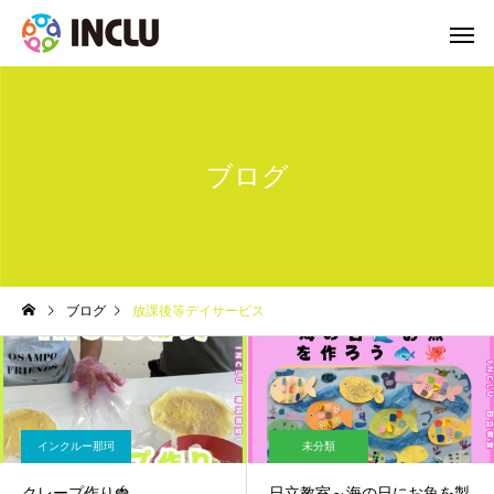
ブログ
ブログ
放課後等デイサービス
インクルー那珂
未分類
クレープ作り🍓
日立教室～海の日にお魚を製