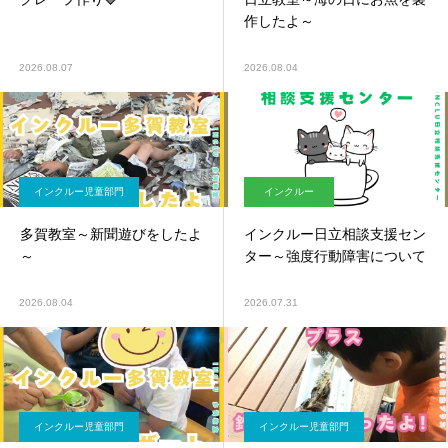
作したよ～
2026.08.07
2026.08.04
インクルー児童部門
インクルー
多賀教室～新聞遊びをしたよ
インクルー日立相談支援セン
～
ター～強度行動障害について
2026.08.04
2026.07.31
インクルー児童部門
インクルー児童部門