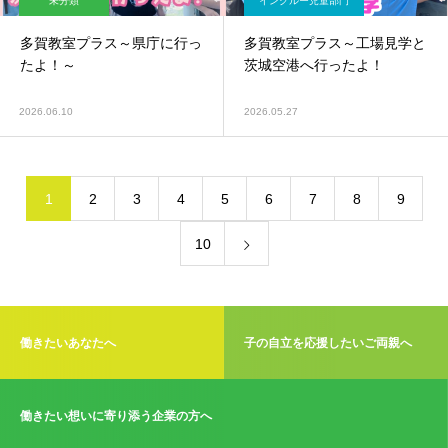
未分類
インクルー児童部門
多賀教室プラス～県庁に行っ
多賀教室プラス～工場見学と
たよ！～
茨城空港へ行ったよ！
2026.06.10
2026.05.27
1
2
3
4
5
6
7
8
9
10
働きたいあなたへ
子の自立を応援したいご両親へ
働きたい想いに寄り添う企業の方へ