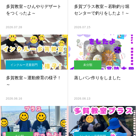
多賀教室～ひんやりデザート
多賀プラス教室～若駒釣り堀
をつくったよ～
センターで釣りをしたよ！～
2026.07.28
2026.07.15
インクルー児童部門
未分類
多賀教室～運動療育の様子！
蒸しパン作りをしました
～
2026.06.16
2026.06.13