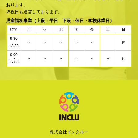
おります。
※祝日も運営しております。
児童福祉事業
（上段：平日 下段：休日・学校休業日）
時間
月
火
水
木
金
土
日
9:30
~
○
○
○
○
○
休
18:30
9:00
~
○
○
○
○
○
○
休
17:00
株式会社インクルー