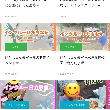
と公園に行ったよ🌞～
なっとく！ファクトリー～
2025.07.17
2025.07.15
インクルー
インクルー
ひたちなか教室～夏の制作イ
ひたちなか教室～水戸森林公
ベント🐟～
園で遊んだよ🌈～
2025.07.11
2025.07.03
インクルー日立
インクルー児童部門