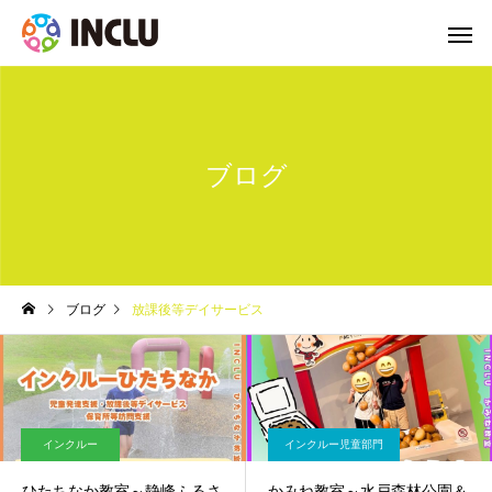
ブログ
ブログ
放課後等デイサービス
インクルー
インクルー児童部門
ひたちなか教室～静峰ふるさ
かみね教室～水戸森林公園＆