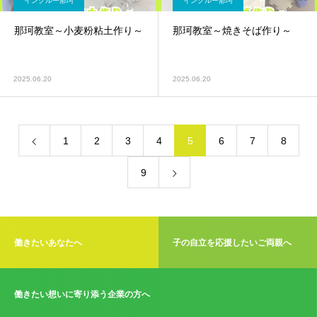
インクルー那珂
インクルー那珂
那珂教室～小麦粉粘土作り～
那珂教室～焼きそば作り～
2025.06.20
2025.06.20
1
2
3
4
5
6
7
8
9
働きたいあなたへ
子の自立を応援したいご両親へ
働きたい想いに寄り添う企業の方へ