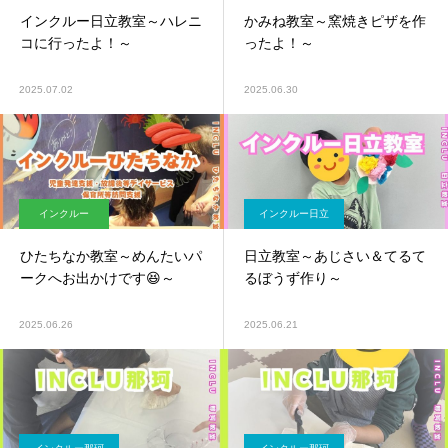
インクルー日立教室～ハレニ
かみね教室～窯焼きピザを作
コに行ったよ！～
ったよ！～
2025.07.02
2025.06.30
インクルー
インクルー日立
ひたちなか教室～めんたいパ
日立教室～あじさい＆てるて
ークへお出かけです😆～
るぼうず作り～
2025.06.26
2025.06.21