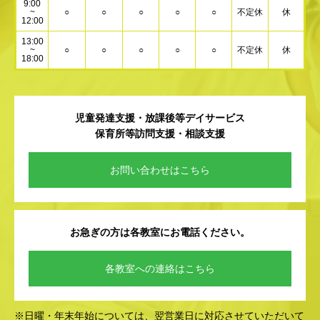
9:00
~
○
○
○
○
○
不定休
休
12:00
13:00
~
○
○
○
○
○
不定休
休
18:00
児童発達支援・放課後等デイサービス
保育所等訪問支援・相談支援
お問い合わせはこちら
お急ぎの方は各教室にお電話ください。
各教室への連絡はこちら
※日曜・年末年始については、翌営業日に対応させていただいて