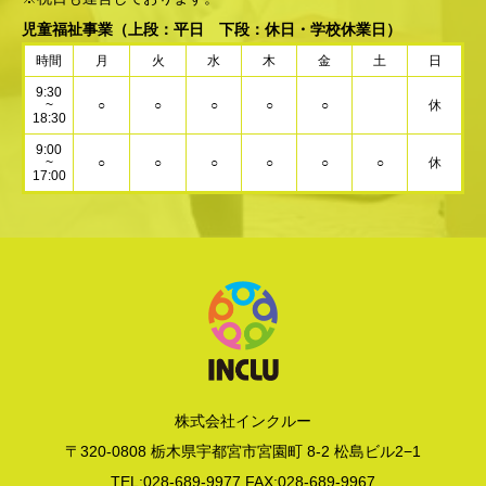
児童福祉事業
（上段：平日 下段：休日・学校休業日）
時間
月
火
水
木
金
土
日
9:30
~
○
○
○
○
○
休
18:30
9:00
~
○
○
○
○
○
○
休
17:00
株式会社インクルー
〒320-0808 栃木県宇都宮市宮園町 8-2 松島ビル2−1
TEL:028-689-9977 FAX:028-689-9967