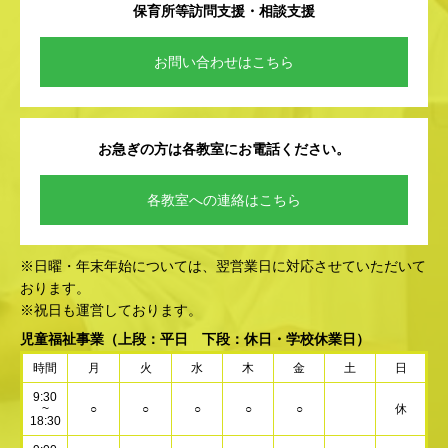
保育所等訪問支援・相談支援
お問い合わせはこちら
お急ぎの方は各教室にお電話ください。
各教室への連絡はこちら
※日曜・年末年始については、翌営業日に対応させていただいて
おります。
※祝日も運営しております。
児童福祉事業
（上段：平日 下段：休日・学校休業日）
時間
月
火
水
木
金
土
日
9:30
~
○
○
○
○
○
休
18:30