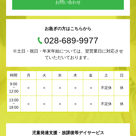
お問い合わせ
お急ぎの方はこちらから
028-689-9977
※土日・祝日・年末年始については、翌営業日に対応させ
ていただいております。
時間
月
火
水
木
金
土
日
9:00
~
○
○
○
○
○
不定休
休
12:00
13:00
~
○
○
○
○
○
不定休
休
18:00
児童発達支援・放課後等デイサービス