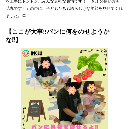
を上手にトントン…みんな真剣な表情です！ 「包丁の使い方も
花丸です！」の声に、子どもたちも誇らしげな笑顔を見せてくれ
ました。👏
【ここが大事‼パンに何をのせようか
な⁉】