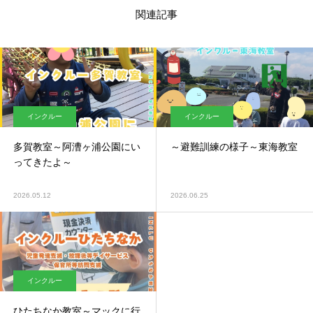
関連記事
インクルー
インクルー
多賀教室～阿漕ヶ浦公園にい
～避難訓練の様子～東海教室
ってきたよ～
2026.05.12
2026.06.25
インクルー
ひたちなか教室～マックに行