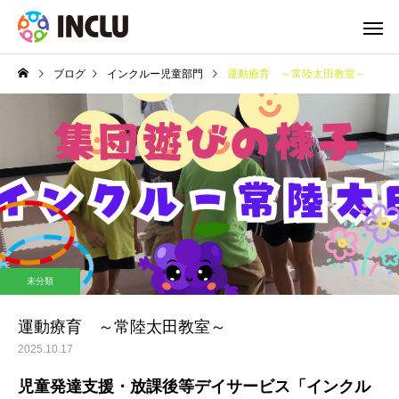
ブログ
インクルー児童部門
運動療育 ～常陸太田教室～
未分類
運動療育 ～常陸太田教室～
2025.10.17
児童発達支援・放課後等デイサービス「インクル