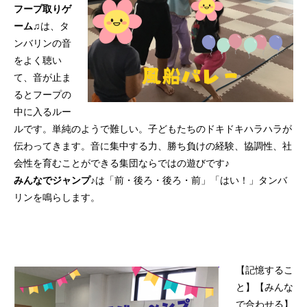
フープ取りゲ
ーム♫
は、タ
ンバリンの音
をよく聴い
て、音が止ま
るとフープの
中に入るルー
ルです。単純のようで難しい。子どもたちのドキドキハラハラが
伝わってきます。音に集中する力、勝ち負けの経験、協調性、社
会性を育むことができる集団ならではの遊びです♪
みんなでジャンプ♪
は「前・後ろ・後ろ・前」「はい！」タンバ
リンを鳴らします。
【記憶するこ
と】【みんな
で合わせる】