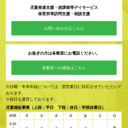
児童発達支援・放課後等デイサービス
保育所等訪問支援・相談支援
お問い合わせはこちら
お急ぎの方は各教室にお電話ください。
各教室への連絡はこちら
※日曜・年末年始については、翌営業日に対応させていただいて
おります。
※祝日も運営しております。
児童福祉事業
（上段：平日 下段：休日・学校休業日）
時間
月
火
水
木
金
土
日
9:30
~
○
○
○
○
○
休