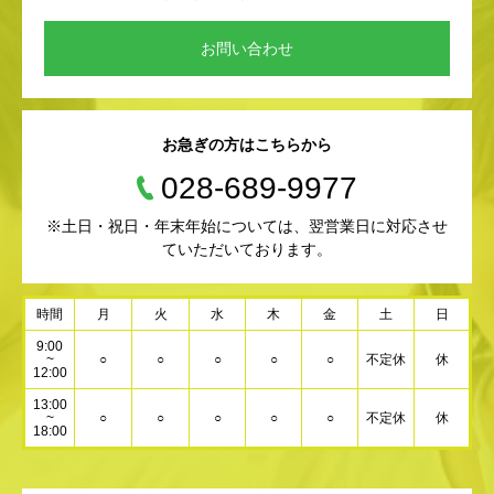
お問い合わせ
お急ぎの方はこちらから
028-689-9977
※土日・祝日・年末年始については、翌営業日に対応させ
ていただいております。
時間
月
火
水
木
金
土
日
9:00
~
○
○
○
○
○
不定休
休
12:00
13:00
~
○
○
○
○
○
不定休
休
18:00