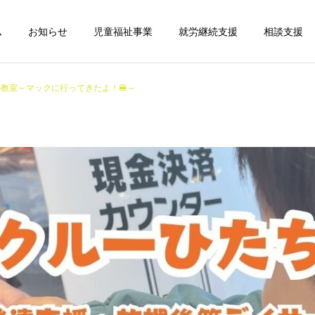
ム
お知らせ
児童福祉事業
就労継続支援
相談支援
教室～マックに行ってきたよ！🍔～