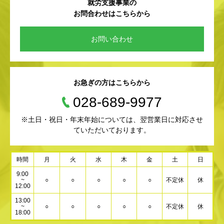
就労支援事業の
お問合わせはこちらから
お問い合わせ
お急ぎの方はこちらから
028-689-9977
※土日・祝日・年末年始については、翌営業日に対応させ
ていただいております。
時間
月
火
水
木
金
土
日
9:00
~
○
○
○
○
○
不定休
休
12:00
13:00
~
○
○
○
○
○
不定休
休
18:00