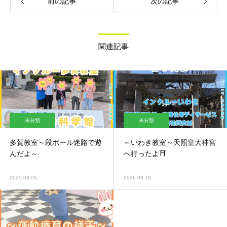
前の記事
次の記事
関連記事
未分類
未分類
多賀教室～段ボール迷路で遊
～いわき教室～天照皇大神宮
んだよ～
へ行ったよ⛩
2025.08.05
2026.03.18