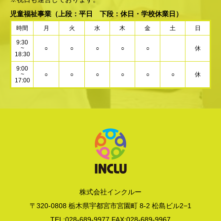
児童福祉事業
（上段：平日 下段：休日・学校休業日）
時間
月
火
水
木
金
土
日
9:30
~
○
○
○
○
○
休
18:30
9:00
~
○
○
○
○
○
○
休
17:00
株式会社インクルー
〒320-0808 栃木県宇都宮市宮園町 8-2 松島ビル2−1
TEL:028-689-9977 FAX:028-689-9967