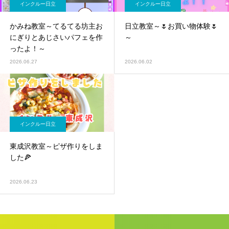
インクルー日立
インクルー日立
かみね教室～てるてる坊主お
日立教室～🌷お買い物体験🌷
にぎりとあじさいパフェを作
～
ったよ！～
2026.06.27
2026.06.02
インクルー日立
東成沢教室～ピザ作りをしま
した🍕
2026.06.23