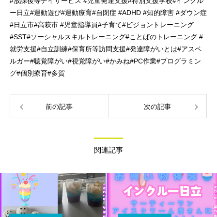
#放課後等デイサービス #児童発達支援#特別支援学校#インクル
ー日立#運動遊び#運動療育#自閉症 #ADHD #知的障害 #ダウン症
#日立市#高萩市 #児童指導員#子育て#ビジョントレーニング
#SST#ソーシャルスキルトレーニング#ことばのトレーニング #
就労支援#自立訓練#保育所等訪問支援#発達障がいとは#アスペ
ルガー#聴覚障がい#視覚障がい#かみね#PC作業#プログラミン
グ#個別療育#多賀
前の記事
次の記事
関連記事