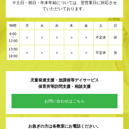
※土日・祝日・年末年始については、翌営業日に対応させ
ていただいております。
時間
月
火
水
木
金
土
日
9:00
~
○
○
○
○
○
不定休
休
12:00
13:00
~
○
○
○
○
○
不定休
休
18:00
児童発達支援・放課後等デイサービス
保育所等訪問支援・相談支援
お問い合わせはこちら
お急ぎの方は各教室にお電話ください。