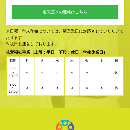
各教室への連絡はこちら
※日曜・年末年始については、翌営業日に対応させていただいて
おります。
※祝日も運営しております。
児童福祉事業
（上段：平日 下段：休日・学校休業日）
時間
月
火
水
木
金
土
日
9:30
~
○
○
○
○
○
休
18:30
9:00
~
○
○
○
○
○
○
休
17:00