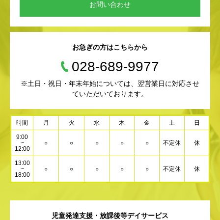
お問い合わせ
お急ぎの方はこちらから
028-689-9977
※土日・祝日・年末年始については、翌営業日に対応させ
ていただいております。
時間
月
火
水
木
金
土
日
9:00
~
○
○
○
○
○
不定休
休
12:00
13:00
~
○
○
○
○
○
不定休
休
18:00
児童発達支援・放課後等デイサービス