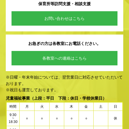
保育所等訪問支援・相談支援
お問い合わせはこちら
お急ぎの方は各教室にお電話ください。
各教室への連絡はこちら
※日曜・年末年始については、翌営業日に対応させていただいて
おります。
※祝日も運営しております。
児童福祉事業
（上段：平日 下段：休日・学校休業日）
時間
月
火
水
木
金
土
日
9:30
~
○
○
○
○
○
休
18:30