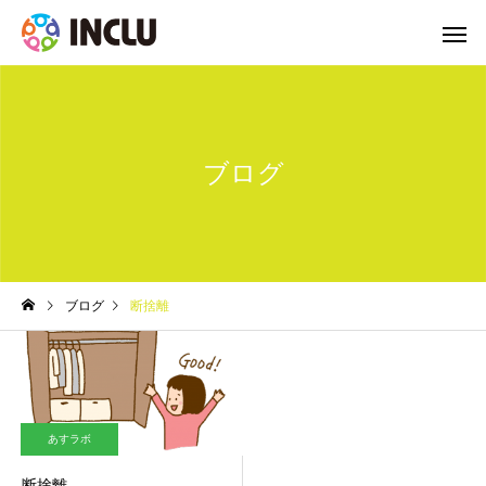
ブログ
ブログ
断捨離
あすラボ
断捨離