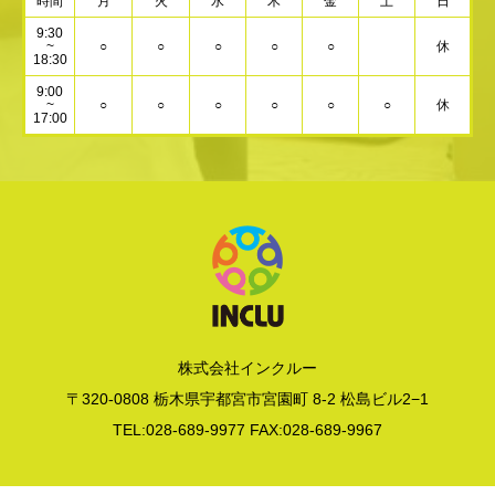
時間
月
火
水
木
金
土
日
9:30
~
○
○
○
○
○
休
18:30
9:00
~
○
○
○
○
○
○
休
17:00
株式会社インクルー
〒320-0808 栃木県宇都宮市宮園町 8-2 松島ビル2−1
TEL:028-689-9977 FAX:028-689-9967