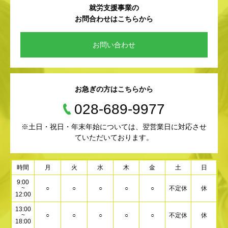
就労支援事業の
お問合わせはこちらから
お問い合わせ
お急ぎの方はこちらから
028-689-9977
※土日・祝日・年末年始については、翌営業日に対応させ
ていただいております。
時間
月
火
水
木
金
土
日
9:00
~
○
○
○
○
○
不定休
休
12:00
13:00
~
○
○
○
○
○
不定休
休
18:00