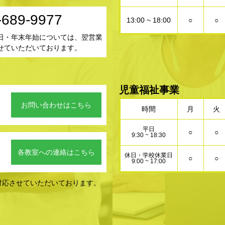
-689-9977
13:00 ~ 18:00
○
○
日・年末年始については、翌営業
せていただいております。
児童福祉事業
お問い合わせはこちら
時間
月
火
平日
○
○
9:30 ~ 18:30
。
各教室への連絡はこちら
休日・学校休業日
○
○
9:00 ~ 17:00
対応させていただいております。