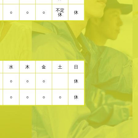
不定
○
○
○
休
休
水
木
金
土
日
○
○
○
休
○
○
○
○
休