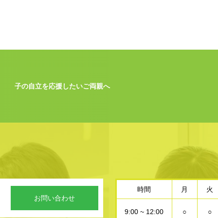
子の自立を応援したいご両親へ
時間
月
火
お問い合わせ
9:00 ~ 12:00
○
○