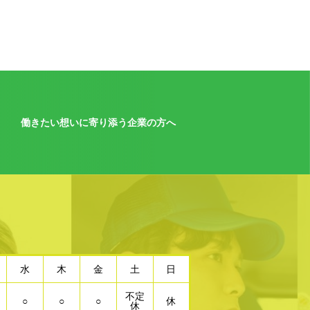
働きたい想いに寄り添う企業の方へ
水
木
金
土
日
不定
○
○
○
休
休