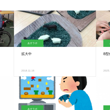
あすラボ
拡大中
B型
2018.11.16
2025.
あすラボ