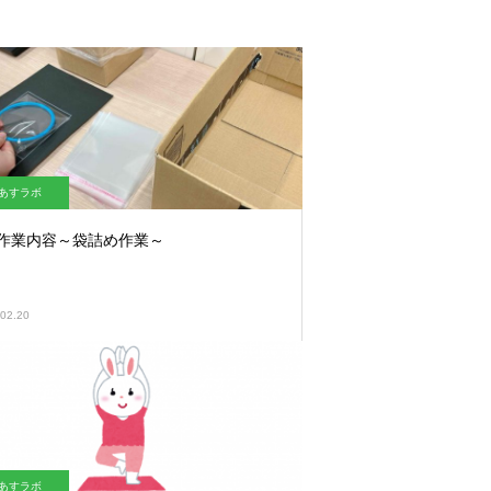
あすラボ
作業内容～袋詰め作業～
02.20
あすラボ