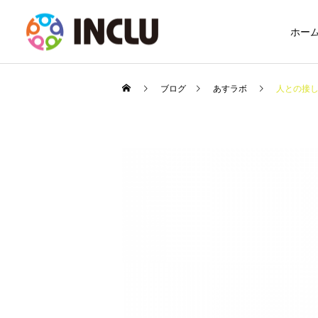
ホー
ブログ
あすラボ
人との接