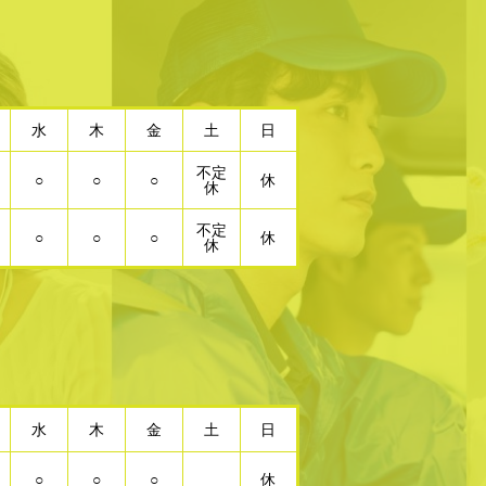
水
木
金
土
日
不定
○
○
○
休
休
不定
○
○
○
休
休
水
木
金
土
日
○
○
○
休