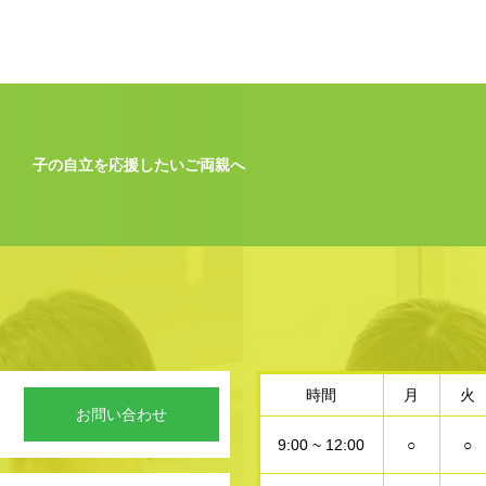
子の自立を応援したいご両親へ
時間
月
火
お問い合わせ
9:00 ~ 12:00
○
○