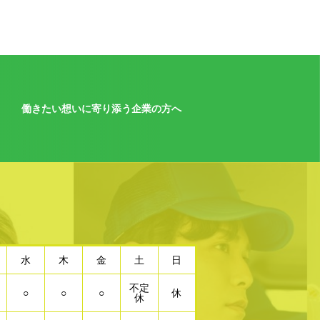
働きたい想いに寄り添う企業の方へ
水
木
金
土
日
不定
○
○
○
休
休