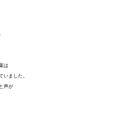
）
葉は
ていました。
と声が