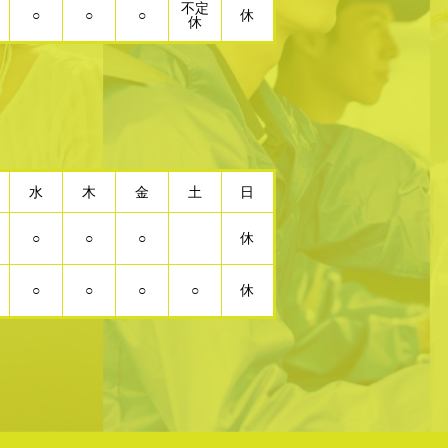
不定
○
○
○
休
休
水
木
金
土
日
○
○
○
休
○
○
○
○
休