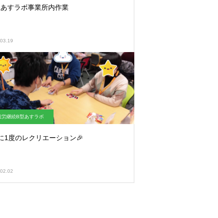
型あすラボ事業所内作業
03.19
就労継続B型あすラボ
に1度のレクリエーション🎉
02.02