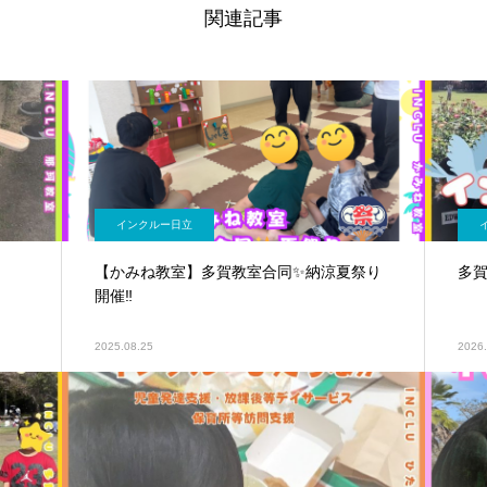
関連記事
インクルー日立
【かみね教室】多賀教室合同✨納涼夏祭り
多
開催‼
2025.08.25
2026.