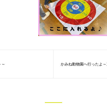
ト～
かみね動物園へ行ったよ～