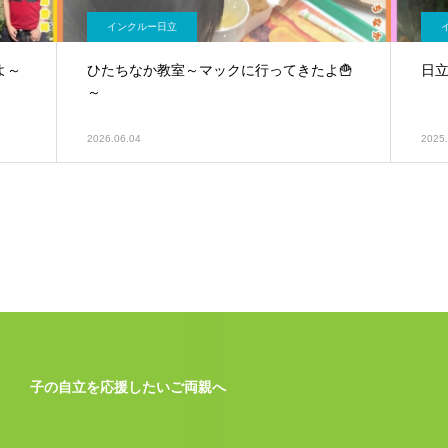
インクルー日立
よ～
ひたちなか教室～マックに行ってきたよ🍟
日立
～
2026.06.04
2025.
子の自立を応援したいご両親へ