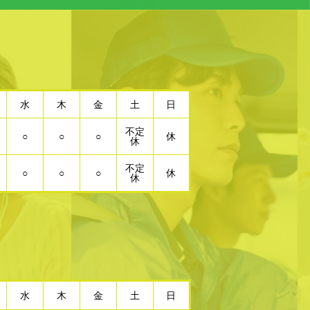
水
木
金
土
日
不定
○
○
○
休
休
不定
○
○
○
休
休
水
木
金
土
日