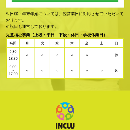
※日曜・年末年始については、翌営業日に対応させていただいて
おります。
※祝日も運営しております。
児童福祉事業
（上段：平日 下段：休日・学校休業日）
時間
月
火
水
木
金
土
日
9:30
~
○
○
○
○
○
休
18:30
9:00
~
○
○
○
○
○
○
休
17:00