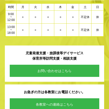
時間
月
火
水
木
金
土
日
9:00
~
○
○
○
○
○
不定休
休
12:00
13:00
~
○
○
○
○
○
不定休
休
18:00
児童発達支援・放課後等デイサービス
保育所等訪問支援・相談支援
お問い合わせはこちら
お急ぎの方は各教室にお電話ください。
各教室への連絡はこちら