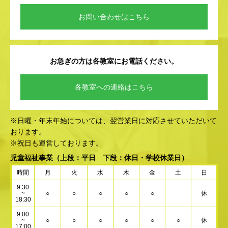
お問い合わせはこちら
お急ぎの方は各教室にお電話ください。
各教室への連絡はこちら
※日曜・年末年始については、翌営業日に対応させていただいて
おります。
※祝日も運営しております。
児童福祉事業
（上段：平日 下段：休日・学校休業日）
時間
月
火
水
木
金
土
日
9:30
~
○
○
○
○
○
休
18:30
9:00
~
○
○
○
○
○
○
休
17:00