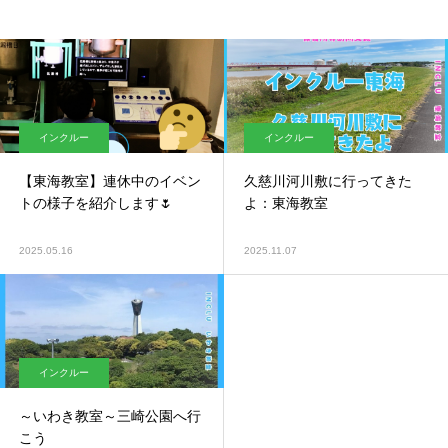
インクルー
インクルー
【東海教室】連休中のイベン
久慈川河川敷に行ってきた
トの様子を紹介します🌷
よ：東海教室
2025.05.16
2025.11.07
インクルー
～いわき教室～三崎公園へ行
こう