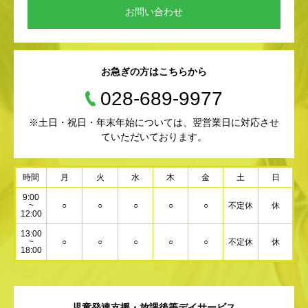
お問い合わせ
お急ぎの方はこちらから
028-689-9977
※土日・祝日・年末年始については、翌営業日に対応させ
ていただいております。
時間
月
火
水
木
金
土
日
9:00
~
○
○
○
○
○
不定休
休
12:00
13:00
~
○
○
○
○
○
不定休
休
18:00
児童発達支援・放課後等デイサービス