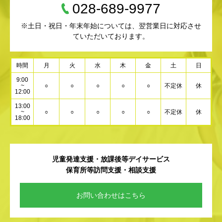
028-689-9977
※土日・祝日・年末年始については、翌営業日に対応させ
ていただいております。
時間
月
火
水
木
金
土
日
9:00
~
○
○
○
○
○
不定休
休
12:00
13:00
~
○
○
○
○
○
不定休
休
18:00
児童発達支援・放課後等デイサービス
保育所等訪問支援・相談支援
お問い合わせはこちら