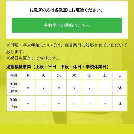
お急ぎの方は各教室にお電話ください。
各教室への連絡はこちら
※日曜・年末年始については、翌営業日に対応させていただいて
おります。
※祝日も運営しております。
児童福祉事業
（上段：平日 下段：休日・学校休業日）
時間
月
火
水
木
金
土
日
9:30
~
○
○
○
○
○
休
18:30
9:00
~
○
○
○
○
○
○
休
17:00