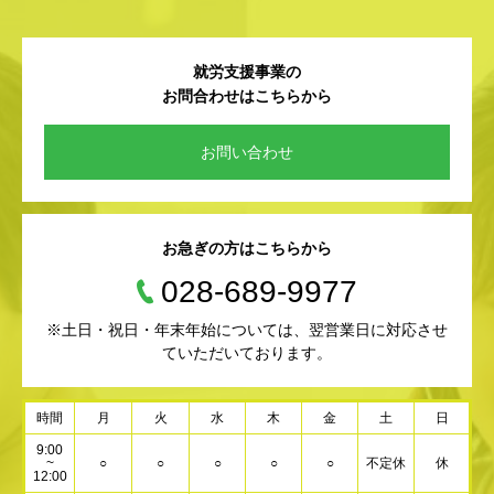
就労支援事業の
お問合わせはこちらから
お問い合わせ
お急ぎの方はこちらから
028-689-9977
※土日・祝日・年末年始については、翌営業日に対応させ
ていただいております。
時間
月
火
水
木
金
土
日
9:00
~
○
○
○
○
○
不定休
休
12:00