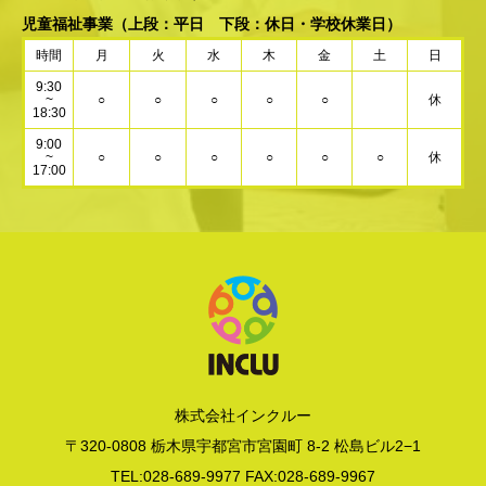
児童福祉事業
（上段：平日 下段：休日・学校休業日）
時間
月
火
水
木
金
土
日
9:30
~
○
○
○
○
○
休
18:30
9:00
~
○
○
○
○
○
○
休
17:00
株式会社インクルー
〒320-0808 栃木県宇都宮市宮園町 8-2 松島ビル2−1
TEL:028-689-9977 FAX:028-689-9967