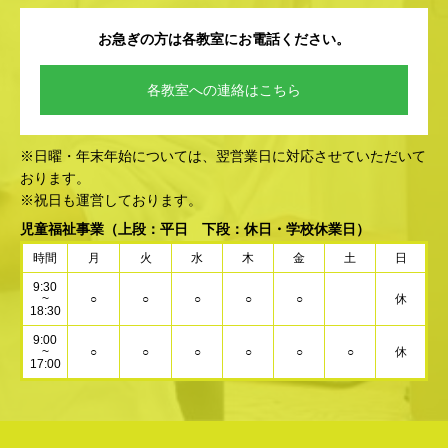
お急ぎの方は各教室にお電話ください。
各教室への連絡はこちら
※日曜・年末年始については、翌営業日に対応させていただいて
おります。
※祝日も運営しております。
児童福祉事業
（上段：平日 下段：休日・学校休業日）
時間
月
火
水
木
金
土
日
9:30
~
○
○
○
○
○
休
18:30
9:00
~
○
○
○
○
○
○
休
17:00