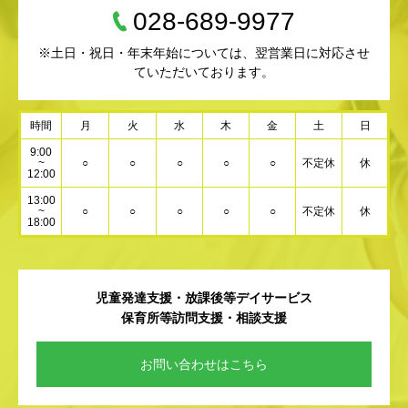
028-689-9977
※土日・祝日・年末年始については、翌営業日に対応させ
ていただいております。
時間
月
火
水
木
金
土
日
9:00
~
○
○
○
○
○
不定休
休
12:00
13:00
~
○
○
○
○
○
不定休
休
18:00
児童発達支援・放課後等デイサービス
保育所等訪問支援・相談支援
お問い合わせはこちら