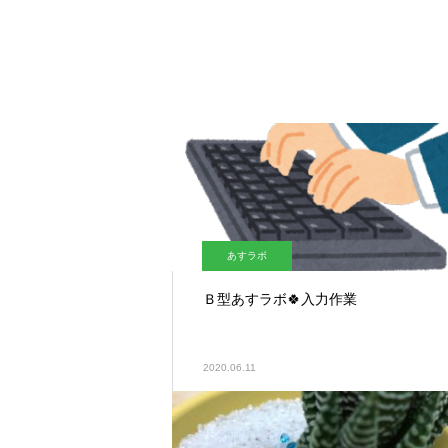
あすラボ
Ｂ型あすラボ🍀入力作業
2020.06.11