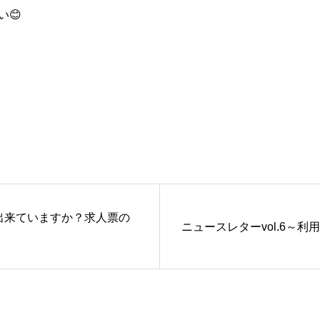
い😊
出来ていますか？求人票の
ニュースレターvol.6～