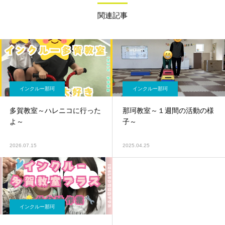
関連記事
インクルー那珂
インクルー那珂
多賀教室～ハレニコに行った
那珂教室～１週間の活動の様
よ～
子～
2026.07.15
2025.04.25
インクルー那珂