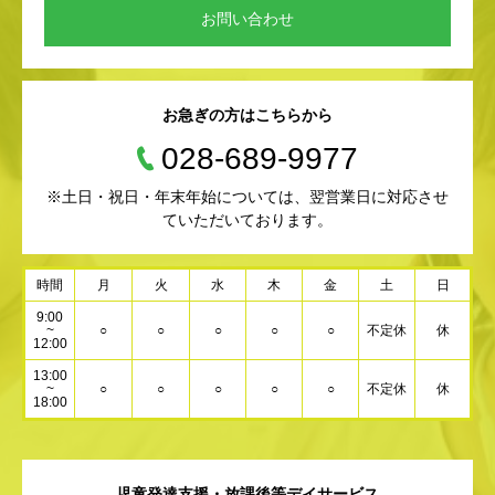
お問い合わせ
お急ぎの方はこちらから
028-689-9977
※土日・祝日・年末年始については、翌営業日に対応させ
ていただいております。
時間
月
火
水
木
金
土
日
9:00
~
○
○
○
○
○
不定休
休
12:00
13:00
~
○
○
○
○
○
不定休
休
18:00
児童発達支援・放課後等デイサービス