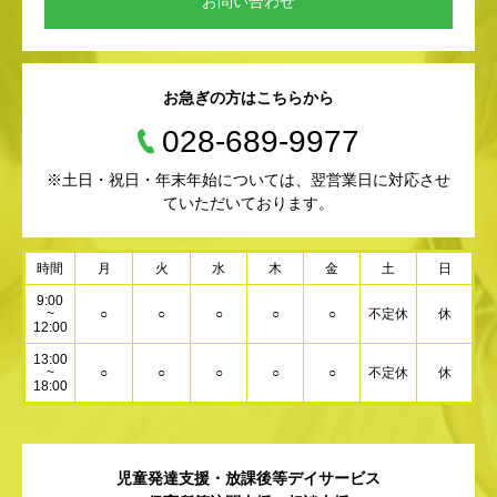
お問い合わせ
お急ぎの方はこちらから
028-689-9977
※土日・祝日・年末年始については、翌営業日に対応させ
ていただいております。
時間
月
火
水
木
金
土
日
9:00
~
○
○
○
○
○
不定休
休
12:00
13:00
~
○
○
○
○
○
不定休
休
18:00
児童発達支援・放課後等デイサービス