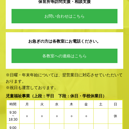
保育所等訪問支援・相談支援
お問い合わせはこちら
お急ぎの方は各教室にお電話ください。
各教室への連絡はこちら
※日曜・年末年始については、翌営業日に対応させていただいて
おります。
※祝日も運営しております。
児童福祉事業
（上段：平日 下段：休日・学校休業日）
時間
月
火
水
木
金
土
日
9:30
~
○
○
○
○
○
休
18:30
9:00