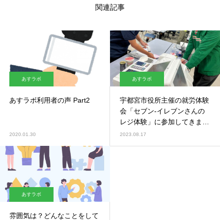
関連記事
あすラボ
あすラボ
あすラボ利用者の声 Part2
宇都宮市役所主催の就労体験
会「セブン‐イレブンさんの
レジ体験」に参加してきまし
た！
2020.01.30
2023.08.17
あすラボ
雰囲気は？どんなことをして